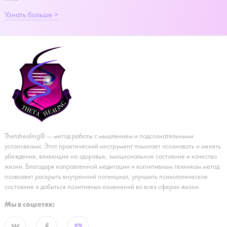
Узнать больше >
Thetahealing® — метод работы с мышлением и подсознательными
установками. Этот практический инструмент помогает осознавать и менять
убеждения, влияющие на здоровье, эмоциональное состояние и качество
жизни. Благодаря направленной медитации и когнитивным техникам метод
позволяет раскрыть внутренний потенциал, улучшить психологическое
состояние и добиться позитивных изменений во всех сферах жизни.
Мы в соцсетях: